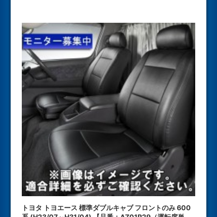
トヨタ トヨエース 標準ダブルキャブ フロントのみ 600
系 (H23/07～H31/04) 【品番：AZ01R29（運転席単